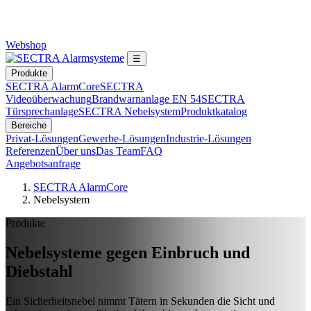
Webshop
☰
Produkte
SECTRA AlarmCore
SECTRA
Videoüberwachung
Brandwarnanlage EN 54
SECTRA
Türsprechanlage
SECTRA Nebelsystem
Produktkatalog
Bereiche
Privat-Lösungen
Gewerbe-Lösungen
Industrie-Lösungen
Referenzen
Über uns
Das Team
FAQ
Angebotsanfrage
SECTRA AlarmCore
Nebelsystem
Produkte
Nebelsysteme gegen Einbruch und
Diebstahl
Ein Sicherheitsnebel nimmt Tätern in Sekunden die Sicht und